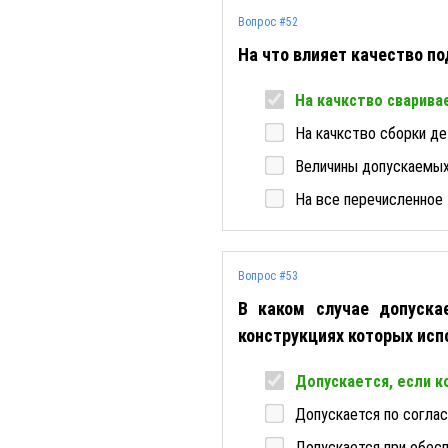
Вопрос #52
На что влияет качество п
На качкство сварива
На качкство сборки д
Величины допускаемых
На все перечисленное
Вопрос #53
В каком случае допуска
конструкциях которых ис
Допускается, если 
Допускается по согла
Допускается при обес