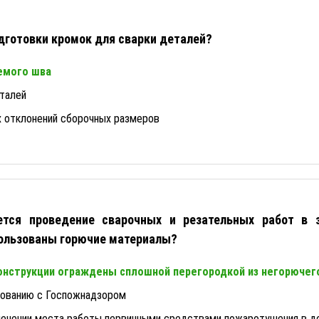
одготовки кромок для сварки деталей?
емого шва
еталей
 отклонений сборочных размеров
ется проведение сварочных и резательных работ в 
пользованы горючие материалы?
конструкции ограждены сплошной перегородкой из негорючег
сованию с Госпожнадзором
печении места работы первичными средствами пожаротушения в 