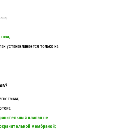
аза;
газа;
пан устанавливается только на
нов?
агнетании;
отока;
хранительный клапан не
охранительной мембраной;