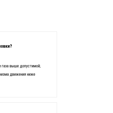
новки?
 газа выше допустимой;
низма движения ниже