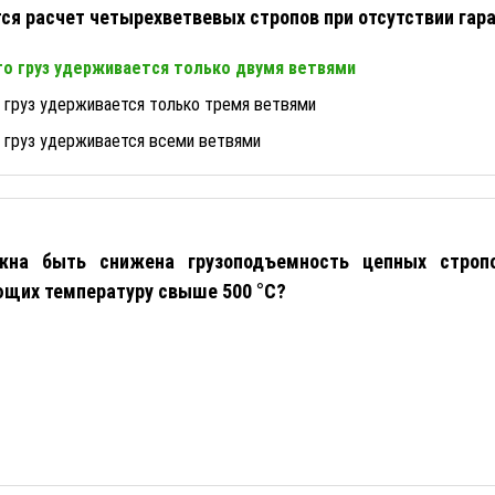
ся расчет четырехветвевых стропов при отсутствии гар
что груз удерживается только двумя ветвями
о груз удерживается только тремя ветвями
о груз удерживается всеми ветвями
жна быть снижена грузоподъемность цепных стропо
ющих температуру свыше 500 °С?