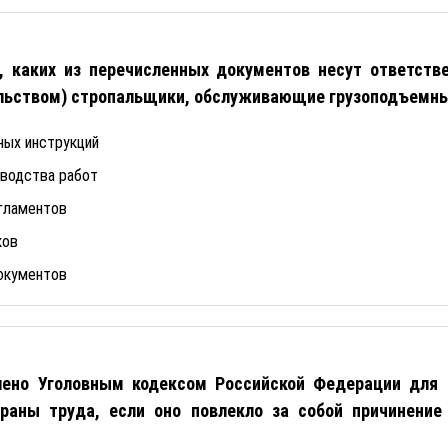
, каких из перечисленных документов несут ответстве
льством) стропальщики, обслуживающие грузоподъемн
ных инструкций
зводства работ
егламентов
ков
окументов
лено Уголовным кодексом Российской Федерации для 
храны труда, если оно повлекло за собой причинение