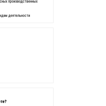
асных производственных
идам деятельности
оте?