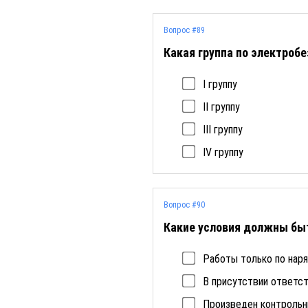
Вопрос #89
Какая группа по электроб
I группу
II группу
III группу
IV группу
Вопрос #90
Какие условия должны быт
Работы только по нар
В присутствии ответст
Произведен контрольн