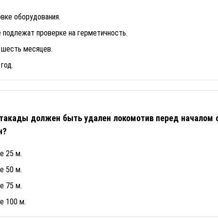
овке оборудования.
 подлежат проверке на герметичность.
 шесть месяцев.
год.
стакады должен быть удален локомотив перед началом о
н?
е 25 м.
е 50 м.
е 75 м.
е 100 м.